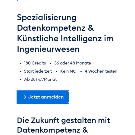
Spezialisierung
Datenkompetenz &
Künstliche Intelligenz im
Ingenieurwesen
180 Credits
36 oder 48 Monate
Start jederzeit
Kein NC
4 Wochen testen
Ab 281 €/Monat
Jetzt anmelden
Die Zukunft gestalten mit
Datenkompetenz &