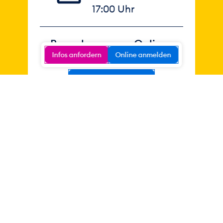
17:00 Uhr
Besuche unsere Online-
Infos anfordern
Online anmelden
Infoveranstaltung
Jetzt anmelden
Infos & Anmeldung