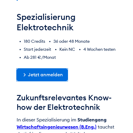
Spezialisierung
Elektrotechnik
180 Credits
36 oder 48 Monate
Start jederzeit
Kein NC
4 Wochen testen
Ab 281 €/Monat
Jetzt anmelden
Zukunftsrelevantes Know-
how der Elektrotechnik
In dieser Spezialisierung im
Studiengang
Wirtschaftsingenieurwesen (B.Eng.)
tauchst