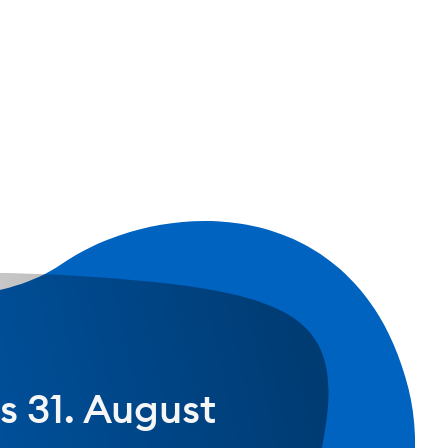
ment, das in
. Du lernst,
kt zu erkennen und
s 31. August