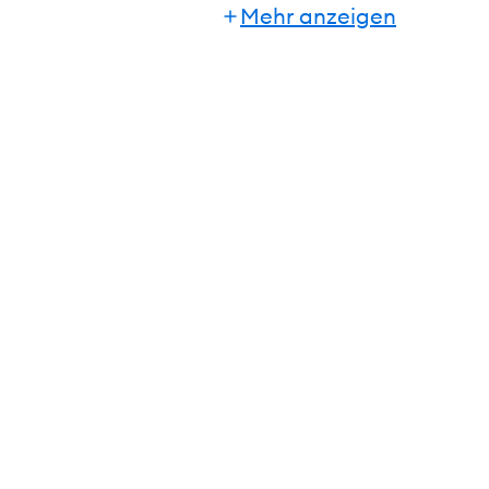
einzuschätzen und länder
Mehr anzeigen
Ein weiterer Schwerpunkt
Zeiten von Globalisierung 
kulturelle Unterschiede 
professionell zu managen