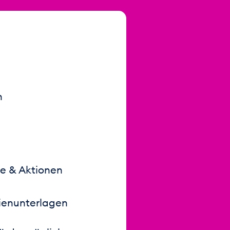
n
se & Aktionen
ien­unterlagen