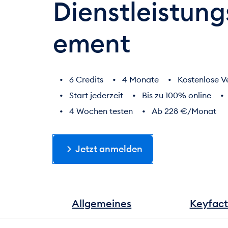
Dienstleistun
ement
6 Credits
4 Monate
Kostenlose V
Start jederzeit
Bis zu 100% online
4 Wochen testen
Ab 228 €/Monat
Jetzt anmelden
Allgemeines
Keyfact