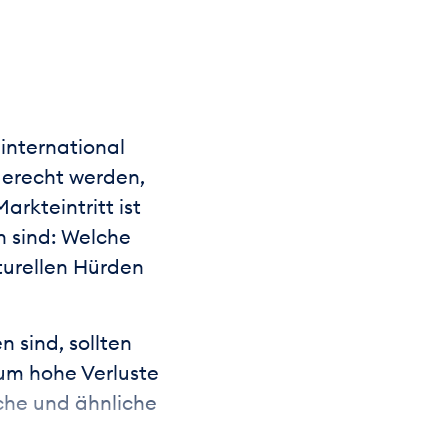
international
erecht werden,
rkteintritt ist
 sind: Welche
turellen Hürden
 sind, sollten
um hohe Verluste
lche und ähnliche
en besser