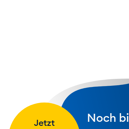
übergreifend erfolgreich zu agieren.
 des Kurses ist das Thema Intercultural Manage
und De-Globalisierung eine zentrale Rolle spielt
und Herausforderungen am internationalen Mar
.
Noch bi
Jetzt