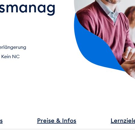
gsmanag
erlängerung
Kein NC
s
Preise & Infos
Lernziel