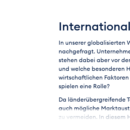
International
In unserer globalisierte
nachgefragt. Unternehme
stehen dabei aber vor der
und welche besonderen H
wirtschaftlichen Faktore
spielen eine Rolle?
Da länderübergreifende Tä
auch mögliche Marktaustr
zu vermeiden. In diesem H
Themen vor. Du lernst, ein