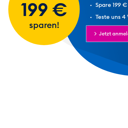
199 €
Spare 199 €
Teste uns 4
sparen!
Jetzt anme