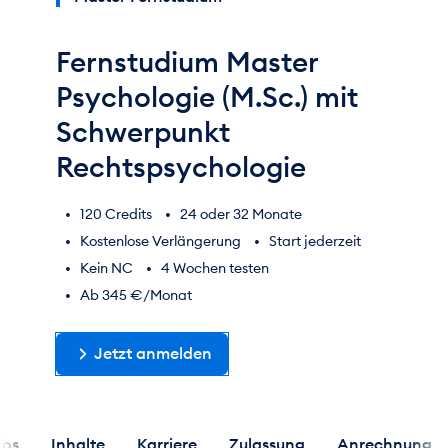
Fernstudium Master
Psychologie (M.Sc.) mit
Schwerpunkt
Rechtspsychologie
120 Credits
24 oder 32 Monate
Kostenlose Verlängerung
Start jederzeit
Kein NC
4 Wochen testen
Ab 345 €/Monat
Jetzt anmelden
fos
Inhalte
Karriere
Zulassung
Anrechnung