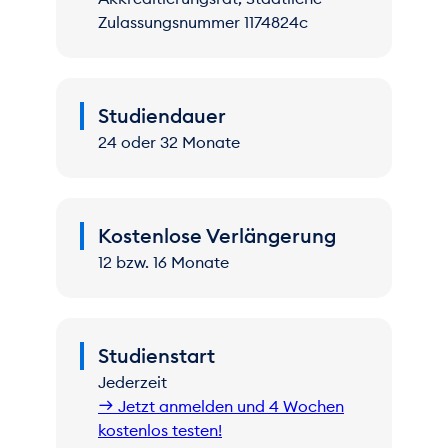
Kriminalitätsopfern.
Zulassungsnummer 1174824c
Der Studiengang entspricht den
Empfehlungen der
Deutschen
Gesellschaft für Psychologie
Studiendauer
(DGPs)
für konsekutive psychologische
24 oder 32 Monate
Master-Studiengänge und ist sowohl
für die Mitgliedschaft in der
DGPs
als
auch im
Berufsverband Deutscher
Psychologinnen und Psychologen
Kostenlose Verlängerung
(BDP)
anerkannt.
12 bzw. 16 Monate
Studienstart
Jederzeit
Jetzt anmelden und 4 Wochen
kostenlos testen!