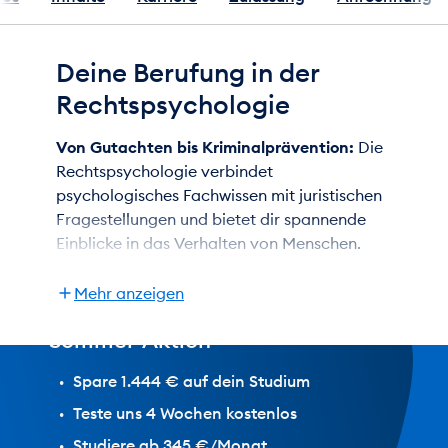
Deine Berufung in der
Rechtspsychologie
Von Gutachten bis Kriminalprävention:
Die
Rechtspsychologie verbindet
psychologisches Fachwissen mit juristischen
Fragestellungen und bietet dir spannende
Jetzt
Einblicke in das Verhalten von Menschen.
1.444 €
Wenn du dich für kriminalitätsbezogene und
sparen!
forensische Aspekte der Psychologie
Mehr anzeigen
interessierst, ist dieser Studiengang perfekt
Sommer-Aktion
für dich.
Bei uns erwirbst du das fachliche Know-how,
Spare 1.444 € auf dein Studium
um dich für die
vielseitigen Tätigkeiten als
Teste uns 4 Wochen kostenlos
Rechtspsycholog/in
zu qualifizieren. So bist
Studiere ab 345 €/Monat