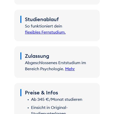
KILEA: deine persönliche KI-
Studienablauf
Lernbegleiterin
So funktioniert dein
flexibles Fernstudium.
Upgrade your learning
– erhalte in Echtzeit
Antworten auf deine aktuellen Lernfragen.
Individuell, zuverlässig, 24/7.
Zulassung
Mehr erfahren.
Abgeschlossenes Erststudium im
Bereich Psychologie.
Mehr
Preise & Infos
Ab 345 €/Monat studieren
Einsicht in Original-
Studienunterlagen