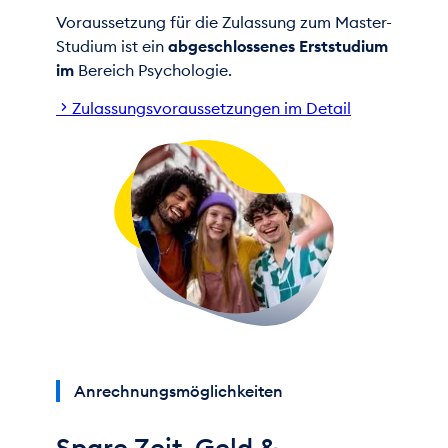
Voraussetzung für die Zulassung zum Master-
Arbeitsfelder offen, z. B. in Justizbehörden, in
Studium ist ein
abgeschlossenes Erststudium
der Jugendgerichtshilfe, in Einrichtungen für
im
Bereich Psychologie.
die ambulante Straftäterbehandlung, im
Bereich der Opferberatung, der Begleitung
Zulassungsvoraussetzungen im Detail
von Opfern im Strafprozess sowie in der
Forschung.
Anrechnungsmöglichkeiten
Spare Zeit, Geld &