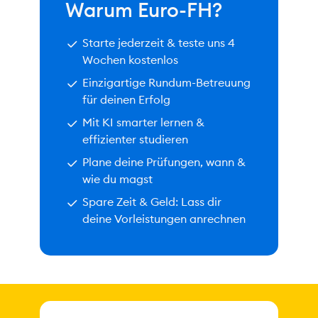
Warum Euro-FH?
Starte jederzeit & teste uns 4
Wochen kostenlos
Einzigartige Rundum-Betreuung
für deinen Erfolg
Mit KI smarter lernen &
effizienter studieren
Plane deine Prüfungen, wann &
wie du magst
Spare Zeit & Geld: Lass dir
deine Vorleistungen anrechnen