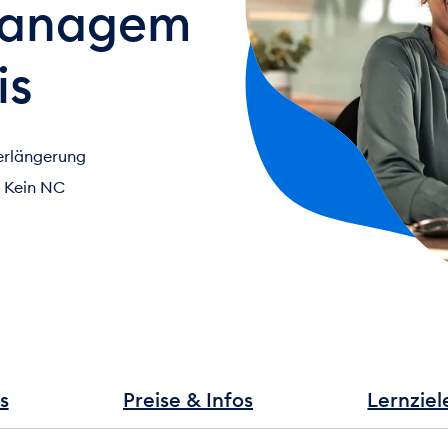
managem
is
erlängerung
Kein NC
s
Preise & Infos
Lernziel