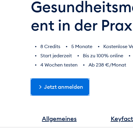
Gesundheits
ent in der Prax
8 Credits
5 Monate
Kostenlose V
Start jederzeit
Bis zu 100% online
4 Wochen testen
Ab 238 €/Monat
Jetzt anmelden
Allgemeines
Keyfact