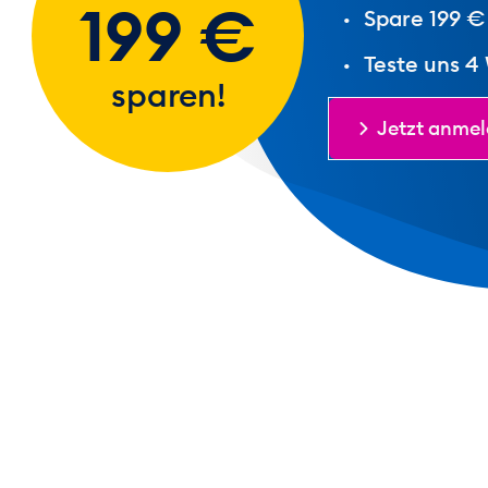
199 €
Spare 199 €
Teste uns 4
sparen!
Jetzt anme