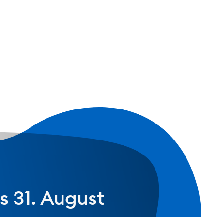
n zum Thema
 Fach- oder
s 31. August