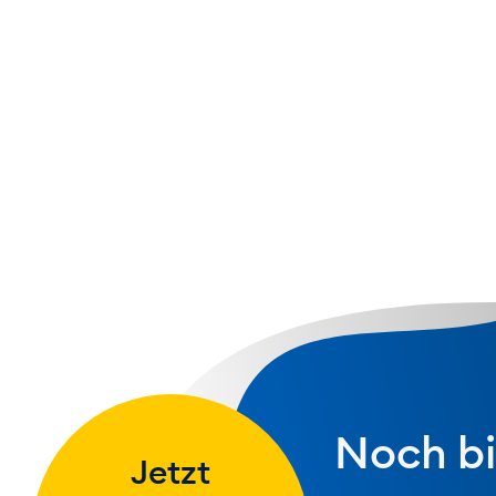
 Ziel ist es, dir ganzheitliches Handlungswisse
smanagement zu vermitteln und dich für deine
ereich optimal vorzubereiten.
Noch bi
Jetzt