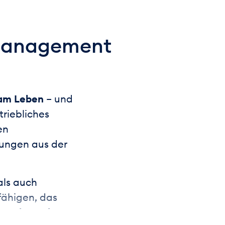
smanagement
 am Leben
– und
triebliches
en
rungen aus der
als auch
fähigen, das
gerecht und