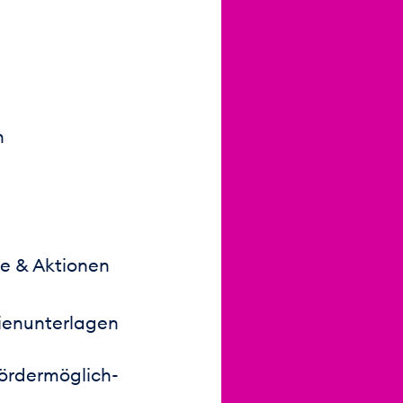
n
se & Aktionen
ien­unterlagen
Förder­möglich­