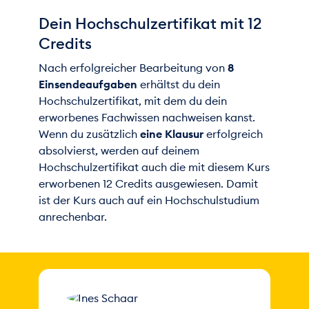
Geschäftsprozesse abzubilden und
Dein Hochschulzertifikat mit 12
aufzubereiten. Zudem erfährst du, welche
Credits
Möglichkeiten Unternehmen zur Bilanzpolitik
nutzen können. Mithilfe verschiedener
Nach erfolgreicher Bearbeitung von
8
Methoden der
Bilanzanalyse
bist du in der
Einsendeaufgaben
erhältst du dein
Lage, die im Jahresabschluss präsentierten
Hochschulzertifikat, mit dem du dein
Daten zu analysieren und ein Unternehmen
erworbenes Fachwissen nachweisen kanst.
gezielt zu bewerten.
Wenn du zusätzlich
eine Klausur
erfolgreich
absolvierst, werden auf deinem
Darüber hinaus setzt du die zentralen
Hochschulzertifikat auch die mit diesem Kurs
Wirkmechanismen des
internen
erworbenen 12 Credits ausgewiesen. Damit
Rechnungswesens
gezielt ein: Du kannst die
ist der Kurs auch auf ein Hochschulstudium
Stärken und Schwächen eines Unternehmens
anrechenbar.
analysieren und passende Lösungsansätze
entwickeln.
Auszüge aus den Lerninhalten:
Buchführung