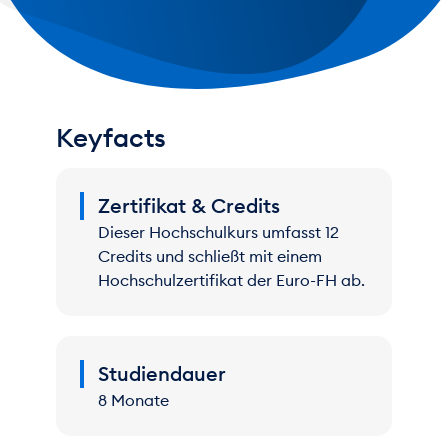
Rechnungswesen hattest, erhältst du in
diesem Hochschulkurs direkt anwendbares
Praxiswissen. Du lernst, sicher mit
Buchführung und Bilanzierung umzugehen
und die unternehmerische Steuerung und
Planung gezielt zu verbessern.
Keyfacts
Zertifikat & Credits
Dieser Hochschulkurs umfasst 12
Credits und schließt mit einem
Hochschulzertifikat der Euro-FH ab.
Studiendauer
8 Monate