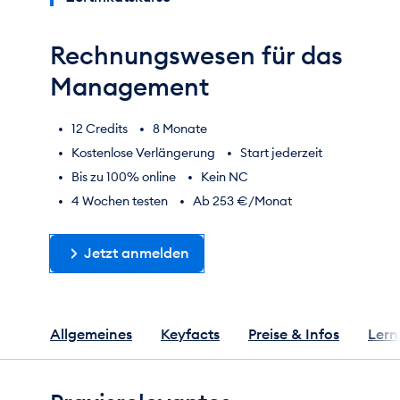
Rechnungswesen für das
Management
12 Credits
8 Monate
Kostenlose Verlängerung
Start jederzeit
Bis zu 100% online
Kein NC
4 Wochen testen
Ab 253 €/Monat
Jetzt anmelden
Allgemeines
Keyfacts
Preise & Infos
Lern