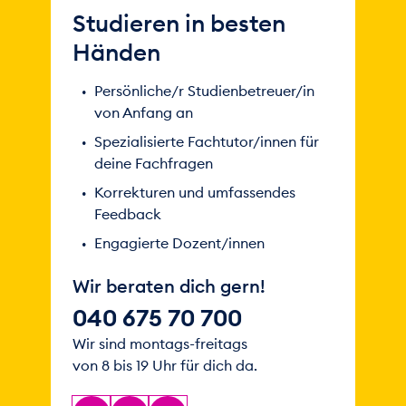
Studieren in besten
Notwendigkeit, Grundlagen und
Aufgaben der Buchführung,
Händen
Dokumentation von
Wertschöpfungsprozessen, Ergebnisse
Persönliche/r Studienbetreuer/in
der Buchführung, Buchung jeglicher
von Anfang an
Geschäftsvorfälle,
Spezialisierte Fachtutor/innen für
Jahresabschlussbuchungen
deine Fachfragen
Bilanzierung
Korrekturen und umfassendes
Feedback
Grundsätze ordnungsgemäßer
Engagierte Dozent/innen
Buchführung, Aktivierungs- und
Passivierungsfähigkeit, Aufbau und
Wir beraten dich gern!
Bilanzierung wesentlicher Aktiva und
Passiva, Aufbau und Funktionsweise der
040 675 70 700
Gewinn- und Verlustrechnung,
Wir sind montags-freitags
Bewertungsgrundsätze, Aufbau und
von 8 bis 19 Uhr für dich da.
Funktionsweise, Anhang und Lagebericht