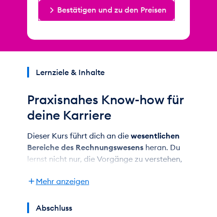
Bestätigen und zu den Preisen
Lernziele & Inhalte
Praxisnahes Know-how für
deine Karriere
Dieser Kurs führt dich an die
wesentlichen
Bereiche
des Rechnungswesens
heran. Du
lernst nicht nur, die Vorgänge zu verstehen,
sondern wendest dein Fachwissen anhand
Mehr anzeigen
zahlreicher Fallstudien direkt an.
Im
externen Rechnungswesen
erhältst du
Abschluss
das nötige Basiswissen, um